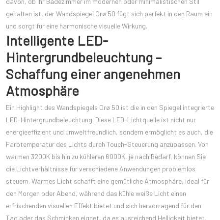
davon, ob Ihr Badezimmer im modernen oder minimalistischen Stil
gehalten ist, der Wandspiegel Orø 50 fügt sich perfekt in den Raum ein
und sorgt für eine harmonische visuelle Wirkung.
Intelligente LED-
Hintergrundbeleuchtung –
Schaffung einer angenehmen
Atmosphäre
Ein Highlight des Wandspiegels Orø 50 ist die in den Spiegel integrierte
LED-Hintergrundbeleuchtung. Diese LED-Lichtquelle ist nicht nur
energieeffizient und umweltfreundlich, sondern ermöglicht es auch, die
Farbtemperatur des Lichts durch Touch-Steuerung anzupassen. Von
warmen 3200K bis hin zu kühleren 6000K, je nach Bedarf, können Sie
die Lichtverhältnisse für verschiedene Anwendungen problemlos
steuern. Warmes Licht schafft eine gemütliche Atmosphäre, ideal für
den Morgen oder Abend, während das kühle weiße Licht einen
erfrischenden visuellen Effekt bietet und sich hervorragend für den
Tag oder das Schminken eignet, da es ausreichend Helligkeit bietet.