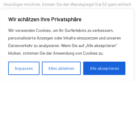
hinzufügen möchten, können Sie den Wandspiegel Orø 50 ganz einfach
über die Cairo-Plattform erwerben. Dieser Spiegel bietet nicht nur ein
Wir schätzen Ihre Privatsphäre
einzigartiges Design und ausgezeichnete Funktionalität, sondern stellt
auch detaillierte Informationen und Benutzerbewertungen auf der
Wir verwenden Cookies, um Ihr Surferlebnis zu verbessern,
Plattform zur Verfügung, um Ihnen bei Ihrer Entscheidung zu helfen.
personalisierte Anzeigen oder Inhalte einzusetzen und unseren
Durch das Durchstöbern der Cairo-Seite können Sie sich über die
Datenverkehr zu analysieren. Wenn Sie auf „Alle akzeptieren"
genauen Spezifikationen und Funktionen des Wandspiegels Orø 50
klicken, stimmen Sie der Anwendung von Cookies zu.
informieren und sich von den Erfahrungen anderer Kunden inspirieren
lassen.
Anpassen
Alles ablehnen
Alle akzeptieren
Copyright © 2026 Wohnung Einrichten
Impressum
|