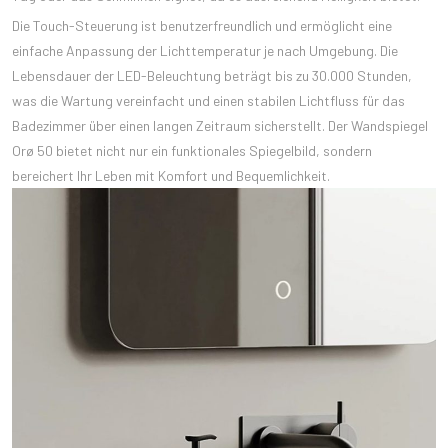
Die Touch-Steuerung ist benutzerfreundlich und ermöglicht eine
einfache Anpassung der Lichttemperatur je nach Umgebung. Die
Lebensdauer der LED-Beleuchtung beträgt bis zu 30.000 Stunden,
was die Wartung vereinfacht und einen stabilen Lichtfluss für das
Badezimmer über einen langen Zeitraum sicherstellt. Der Wandspiegel
Orø 50 bietet nicht nur ein funktionales Spiegelbild, sondern
bereichert Ihr Leben mit Komfort und Bequemlichkeit.